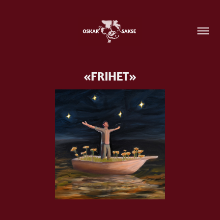
«FRIHET»